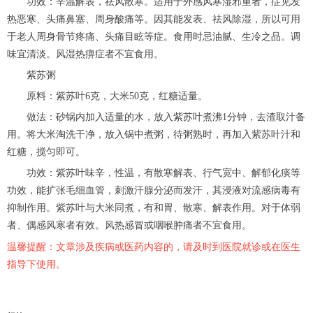
功效：辛温解表，祛风散寒。适用于外感风寒湿邪重者，症见发
热恶寒、头痛鼻塞、周身酸痛等。因其能发表、祛风除湿，所以可用
于老人周身骨节疼痛、头痛目眩等症。食用时忌油腻、生冷之品。调
味宜清淡。风湿热痹症者不宜食用。
紫苏粥
原料：紫苏叶6克，大米50克，红糖适量。
做法：砂锅内加入适量的水，放入紫苏叶煮沸1分钟，去渣取汁备
用。将大米淘洗干净，放入锅中煮粥，待粥熟时，再加入紫苏叶汁和
红糖，搅匀即可。
功效：紫苏叶味辛，性温，有散寒解表、行气宽中、解郁化痰等
功效，能扩张毛细血管，刺激汗腺分泌而发汗，其浸液对流感病毒有
抑制作用。紫苏叶与大米同煮，有和胃、散寒、解表作用。对于体弱
者、偶感风寒者有效。风热感冒或咽喉肿痛者不宜食用。
温馨提醒：文章涉及疾病或医药内容的，请及时到医院就诊或在医生
指导下使用。