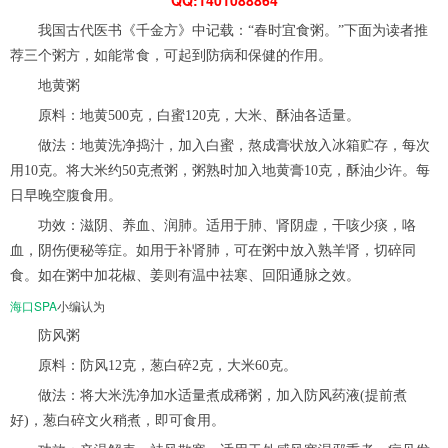
我国古代医书《千金方》中记载：“春时宜食粥。”下面为读者推
荐三个粥方，如能常食，可起到防病和保健的作用。
地黄粥
原料：地黄500克，白蜜120克，大米、酥油各适量。
做法：地黄洗净捣汁，加入白蜜，熬成膏状放入冰箱贮存，每次
用10克。将大米约50克煮粥，粥熟时加入地黄膏10克，酥油少许。每
日早晚空腹食用。
功效：滋阴、养血、润肺。适用于肺、肾阴虚，干咳少痰，咯
血，阴伤便秘等症。如用于补肾肺，可在粥中放入熟羊肾，切碎同
食。如在粥中加花椒、姜则有温中祛寒、回阳通脉之效。
海口SPA
小编认为
防风粥
原料：防风12克，葱白碎2克，大米60克。
做法：将大米洗净加水适量煮成稀粥，加入防风药液(提前煮
好)，葱白碎文火稍煮，即可食用。