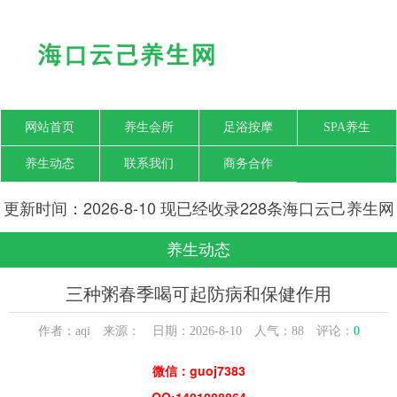
网站首页
养生会所
足浴按摩
SPA养生
养生动态
联系我们
商务合作
更新时间：2026-8-10 现已经收录228条海口云己养生网
信息
养生动态
三种粥春季喝可起防病和保健作用
作者：aqi 来源： 日期：2026-8-10 人气：
88
评论：
0
微信：guoj7383
QQ:1401088864