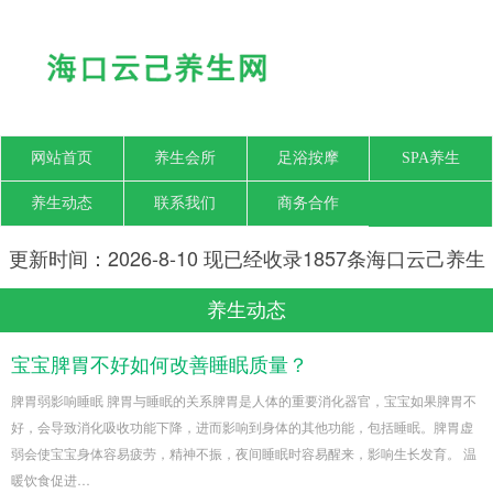
网站首页
养生会所
足浴按摩
SPA养生
养生动态
联系我们
商务合作
更新时间：2026-8-10 现已经收录1857条海口云己养生
网信息
养生动态
宝宝脾胃不好如何改善睡眠质量？
脾胃弱影响睡眠 脾胃与睡眠的关系脾胃是人体的重要消化器官，宝宝如果脾胃不
好，会导致消化吸收功能下降，进而影响到身体的其他功能，包括睡眠。脾胃虚
弱会使宝宝身体容易疲劳，精神不振，夜间睡眠时容易醒来，影响生长发育。 温
暖饮食促进…