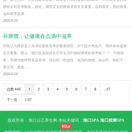
物转化和营养吸收。因此，调理宝宝的脾胃变得至关重要。温和喂养，养好脾胃
温和喂养是调…
2026-8-10
补脾胃，让健康在点滴中滋养
中医认为脾胃是人体消化吸收营养的重要器官，对于提升免疫力、维持身体健康
至关重要。那么，我们应该如何从日常生活中做好脾胃的保养呢？ 一、均衡饮
食，养脾消食脾胃喜温喜润，适合吃一些温性、滋润的食物，如山药、枸杞子、
黑豆等。避免…
2026-8-10
总数 440
1
2
3
4
5
6
7
8
...37
下一页
1/37
版权所有：海口云己养生网 本站关键词：
海口SPA
海口按摩SPA
51La