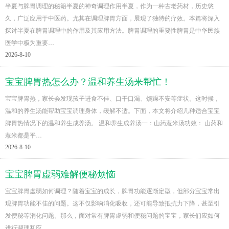
半夏与脾胃调理的秘籍半夏的神奇调理作用半夏，作为一种古老药材，历史悠
久，广泛应用于中医药。尤其在调理脾胃方面，展现了独特的疗效。本篇将深入
探讨半夏在脾胃调理中的作用及其应用方法。脾胃调理的重要性脾胃是中华民族
医学中极为重要…
2026-8-10
宝宝脾胃热怎么办？温和养生汤来帮忙！
宝宝脾胃热，家长会发现孩子进食不佳、口干口渴、烦躁不安等症状。这时候，
温和的养生汤能帮助宝宝调理身体，缓解不适。下面，本文将介绍几种适合宝宝
脾胃热情况下的温和养生成养汤。 温和养生成养汤一：山药薏米汤功效： 山药和
薏米都是平…
2026-8-10
宝宝脾胃虚弱难解便秘烦恼
宝宝脾胃虚弱如何调理？随着宝宝的成长，脾胃功能逐渐定型，但部分宝宝常出
现脾胃功能不佳的问题。这不仅影响消化吸收，还可能导致抵抗力下降，甚至引
发便秘等消化问题。那么，面对常有脾胃虚弱和便秘问题的宝宝，家长们应如何
进行调理和应…