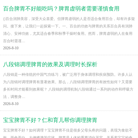
百合脾胃不好能吃吗？脾胃虚弱者需要谨慎食用
()百合润肺美容，深受大众喜爱。但脾胃虚弱的人是否适合食用百合，却有许多疑
问。接下来，让我们一起探索一下。一、百合的功效与脾胃的关系百合具有润肺
清心、安神功效，尤其适合春季和秋季干燥时食用。然而，脾胃虚弱的人在食用
百合时需谨…
2026-8-10
八段锦调理脾胃的效果及调理时长探析
八段锦是一种传统的中国气功练习，被广泛用于身体调理和疾病预防。许多人认
为八段锦对调理脾胃有显著效果。那么，八段锦调理脾胃的有效性如何？又需要
多长时间才能看到效果呢？ 八段锦的调理机制八段锦通过一系列的动作和呼吸方
法，调整身…
2026-8-10
宝宝脾胃不好？仁和育儿帮你调理脾胃
宝宝脾胃不好？如何调理？宝宝脾胃不佳是很多父母头疼的问题，表现为食欲不
振、面色苍白、大便稀溏等症状。脾胃是人体的重要消化器官，关系着宝宝的食